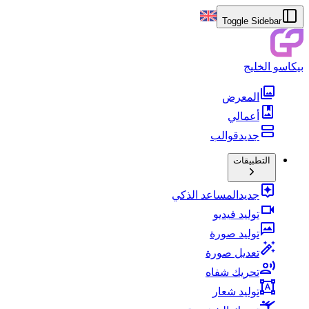
Toggle Sidebar
بيكاسو الخليج
المعرض
أعمالي
جديد
قوالب
التطبيقات
جديد
المساعد الذكي
توليد فيديو
توليد صورة
تعديل صورة
تحريك شفاه
توليد شعار