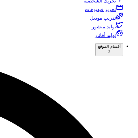
تحريك الشخصية
تحرير فيديوهات
تدريب موديل
توليد منشور
توليد أفاتار
أقسام الموقع