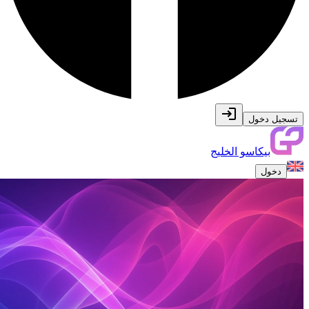
تسجيل دخول
بيكاسو الخليج
دخول