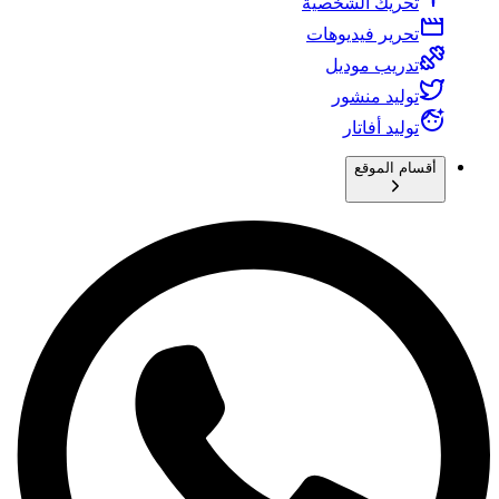
تحريك الشخصية
تحرير فيديوهات
تدريب موديل
توليد منشور
توليد أفاتار
أقسام الموقع