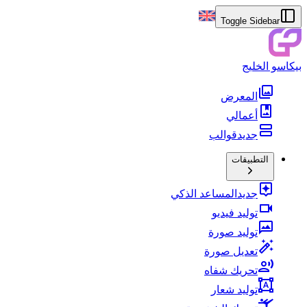
Toggle Sidebar
بيكاسو الخليج
المعرض
أعمالي
جديد
قوالب
التطبيقات
جديد
المساعد الذكي
توليد فيديو
توليد صورة
تعديل صورة
تحريك شفاه
توليد شعار