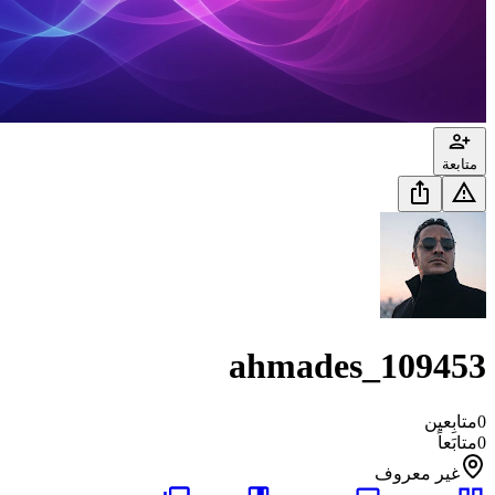
متابعة
ahmades_109453
0
متابِعين
0
متابَعاً
غير معروف