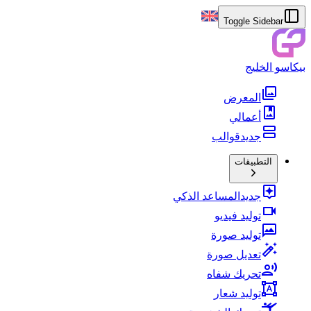
Toggle Sidebar
بيكاسو الخليج
المعرض
أعمالي
جديد
قوالب
التطبيقات
جديد
المساعد الذكي
توليد فيديو
توليد صورة
تعديل صورة
تحريك شفاه
توليد شعار