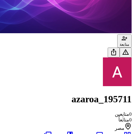
متابعة
azaroa_195711
0
متابِعين
0
متابَعاً
مصر