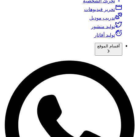
تحريك الشخصية
تحرير فيديوهات
تدريب موديل
توليد منشور
توليد أفاتار
أقسام الموقع