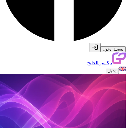
تسجيل دخول
بيكاسو الخليج
دخول