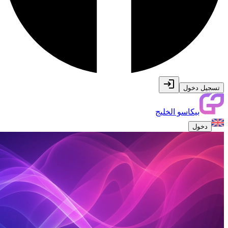
تسجيل دخول
بيكاسو الخليج
دخول