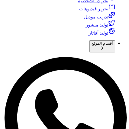
تحريك الشخصية
تحرير فيديوهات
تدريب موديل
توليد منشور
توليد أفاتار
أقسام الموقع