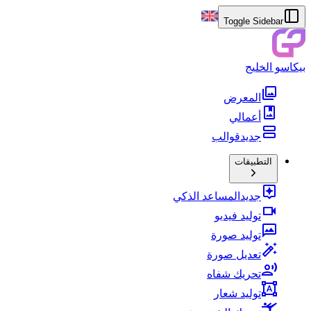
Toggle Sidebar
بيكاسو الخليج
المعرض
أعمالي
جديد
قوالب
التطبيقات
جديد
المساعد الذكي
توليد فيديو
توليد صورة
تعديل صورة
تحريك شفاه
توليد شعار