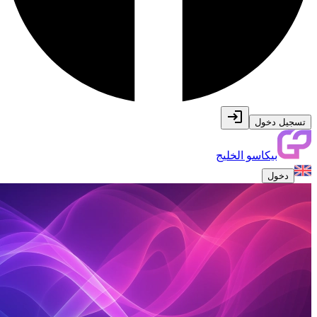
تسجيل دخول
بيكاسو الخليج
دخول