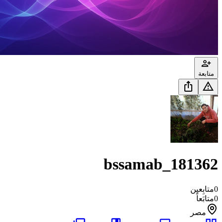
متابعة
bssamab_181362
0
متابِعين
0
متابَعاً
مصر