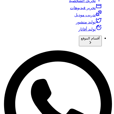
تحريك الشخصية
تحرير فيديوهات
تدريب موديل
توليد منشور
توليد أفاتار
أقسام الموقع