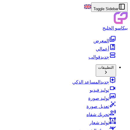
Toggle Sidebar
بيكاسو الخليج
المعرض
أعمالي
جديد
قوالب
التطبيقات
جديد
المساعد الذكي
توليد فيديو
توليد صورة
تعديل صورة
تحريك شفاه
توليد شعار