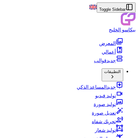
Toggle Sidebar
بيكاسو الخليج
المعرض
أعمالي
جديد
قوالب
التطبيقات
جديد
المساعد الذكي
توليد فيديو
توليد صورة
تعديل صورة
تحريك شفاه
توليد شعار