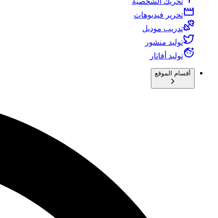
تحريك الشخصية
تحرير فيديوهات
تدريب موديل
توليد منشور
توليد أفاتار
أقسام الموقع