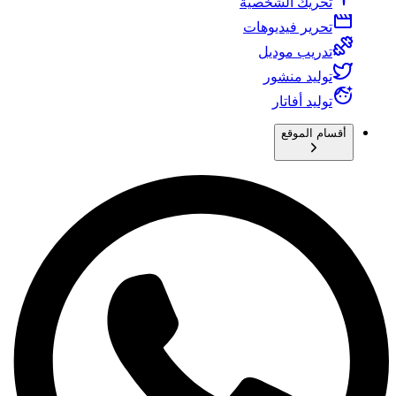
تحريك الشخصية
تحرير فيديوهات
تدريب موديل
توليد منشور
توليد أفاتار
أقسام الموقع