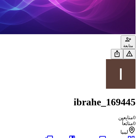
متابعة
ibrahe_169445
0
متابِعين
0
متابَعاً
ليبيا