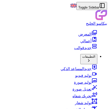
Toggle Sidebar
بيكاسو الخليج
المعرض
أعمالي
جديد
قوالب
التطبيقات
جديد
المساعد الذكي
توليد فيديو
توليد صورة
تعديل صورة
تحريك شفاه
توليد شعار