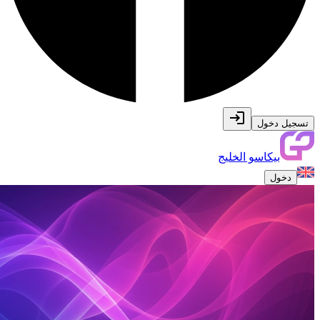
تسجيل دخول
بيكاسو الخليج
دخول