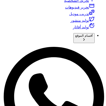
تحريك الشخصية
تحرير فيديوهات
تدريب موديل
توليد منشور
توليد أفاتار
أقسام الموقع