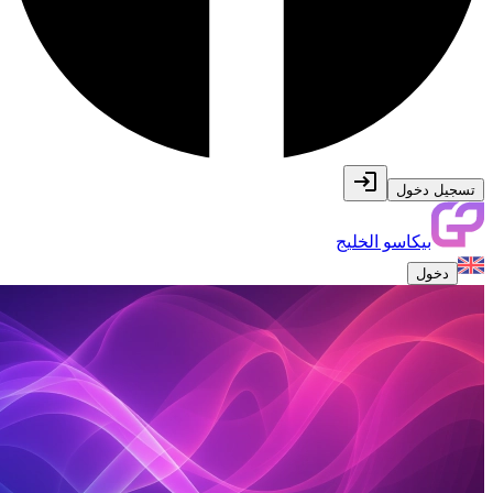
تسجيل دخول
بيكاسو الخليج
دخول