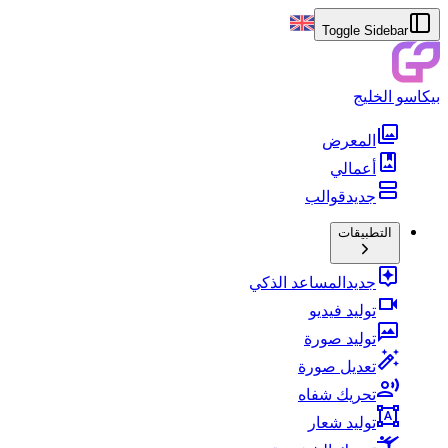
Toggle Sidebar
بيكاسو الخليج
المعرض
أعمالي
جديد
قوالب
التطبيقات
جديد
المساعد الذكي
توليد فيديو
توليد صورة
تعديل صورة
تحريك شفاه
توليد شعار