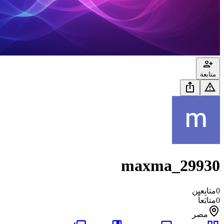
متابعة
maxma_29930
0
متابِعين
0
متابَعاً
مصر