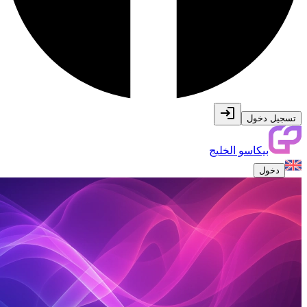
تسجيل دخول
بيكاسو الخليج
دخول