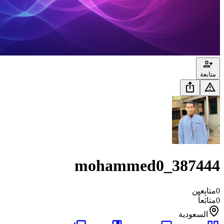
متابعة
mohammed0_387444
0
متابِعين
0
متابَعاً
السعودية