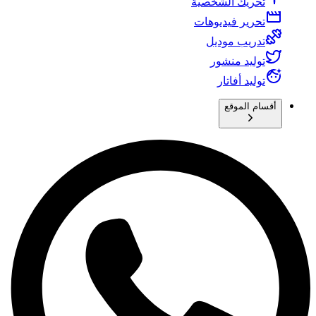
تحريك الشخصية
تحرير فيديوهات
تدريب موديل
توليد منشور
توليد أفاتار
أقسام الموقع