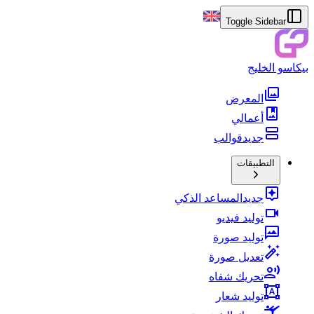
Toggle Sidebar
بيكاسو الخليج
المعرض
أعمالي
جديد
قوالب
التطبيقات
جديد
المساعد الذكي
توليد فيديو
توليد صورة
تعديل صورة
تحريك شفاه
توليد شعار