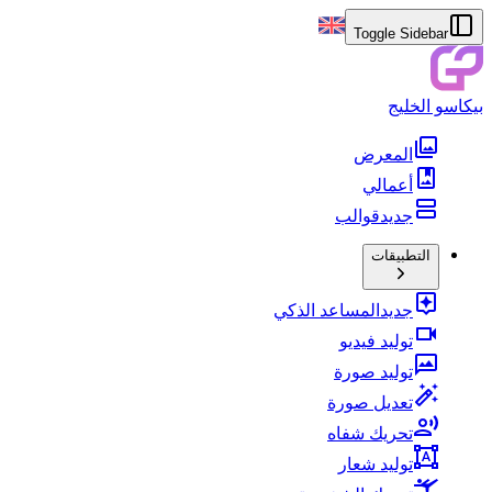
Toggle Sidebar
بيكاسو الخليج
المعرض
أعمالي
جديد
قوالب
التطبيقات
جديد
المساعد الذكي
توليد فيديو
توليد صورة
تعديل صورة
تحريك شفاه
توليد شعار