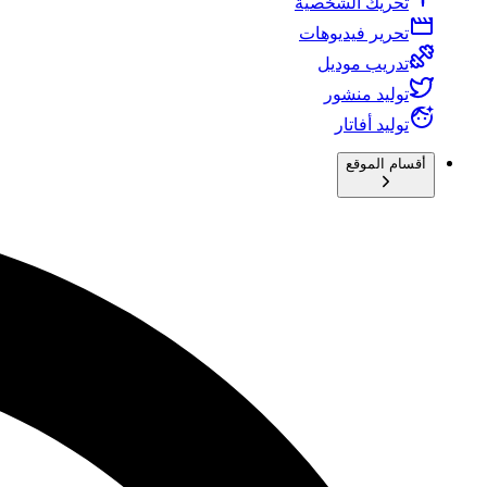
تحريك الشخصية
تحرير فيديوهات
تدريب موديل
توليد منشور
توليد أفاتار
أقسام الموقع