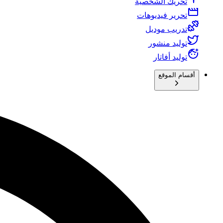
تحريك الشخصية
تحرير فيديوهات
تدريب موديل
توليد منشور
توليد أفاتار
أقسام الموقع