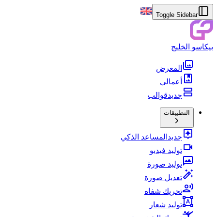
Toggle Sidebar
بيكاسو الخليج
المعرض
أعمالي
جديد
قوالب
التطبيقات
جديد
المساعد الذكي
توليد فيديو
توليد صورة
تعديل صورة
تحريك شفاه
توليد شعار