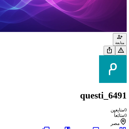
متابعة
questi_6491
0
متابِعين
0
متابَعاً
مصر