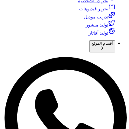
تحريك الشخصية
تحرير فيديوهات
تدريب موديل
توليد منشور
توليد أفاتار
أقسام الموقع