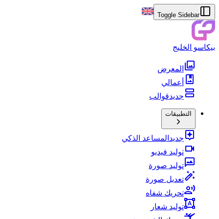
Toggle Sidebar
بيكاسو الخليج
المعرض
أعمالي
جديد
قوالب
التطبيقات
جديد
المساعد الذكي
توليد فيديو
توليد صورة
تعديل صورة
تحريك شفاه
توليد شعار