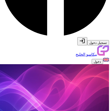
تسجيل دخول
بيكاسو الخليج
دخول