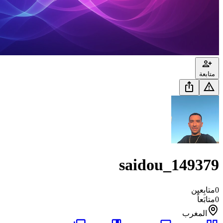
متابعة
saidou_149379
0
متابِعين
0
متابَعاً
المغرب