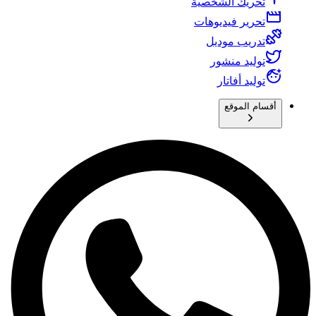
تحريك الشخصية
تحرير فيديوهات
تدريب موديل
توليد منشور
توليد أفاتار
أقسام الموقع