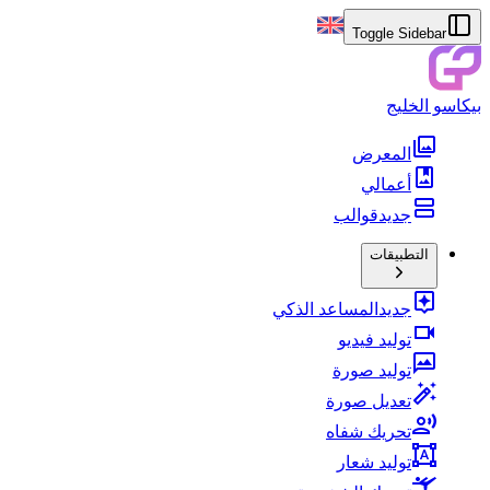
Toggle Sidebar
بيكاسو الخليج
المعرض
أعمالي
جديد
قوالب
التطبيقات
جديد
المساعد الذكي
توليد فيديو
توليد صورة
تعديل صورة
تحريك شفاه
توليد شعار