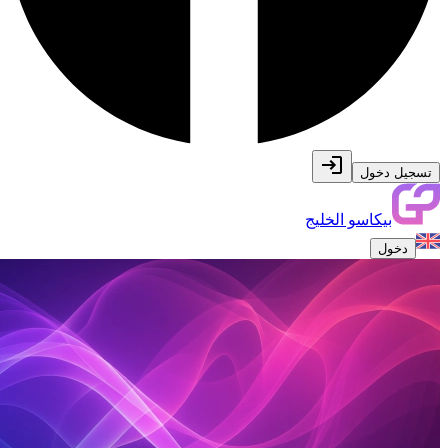
تسجيل دخول
بيكاسو الخليج
دخول