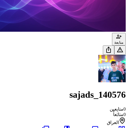
متابعة
sajads_140576
0
متابِعين
0
متابَعاً
العراق