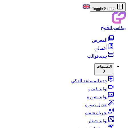
Toggle Sidebar
بيكاسو الخليج
المعرض
أعمالي
جديد
قوالب
التطبيقات
جديد
المساعد الذكي
توليد فيديو
توليد صورة
تعديل صورة
تحريك شفاه
توليد شعار