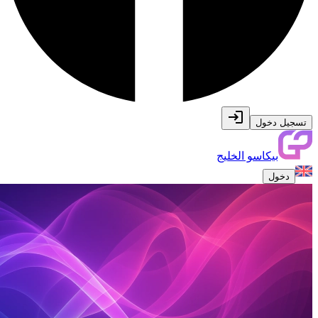
تسجيل دخول
بيكاسو الخليج
دخول