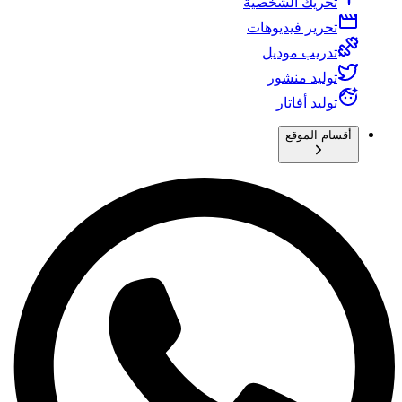
تحريك الشخصية
تحرير فيديوهات
تدريب موديل
توليد منشور
توليد أفاتار
أقسام الموقع