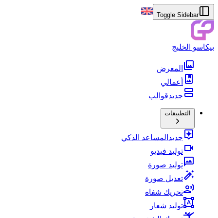
Toggle Sidebar
بيكاسو الخليج
المعرض
أعمالي
جديد
قوالب
التطبيقات
جديد
المساعد الذكي
توليد فيديو
توليد صورة
تعديل صورة
تحريك شفاه
توليد شعار