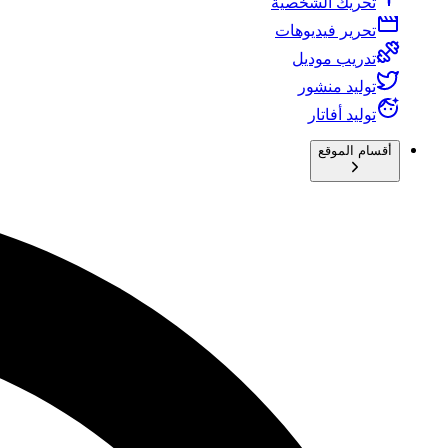
تحريك الشخصية
تحرير فيديوهات
تدريب موديل
توليد منشور
توليد أفاتار
أقسام الموقع