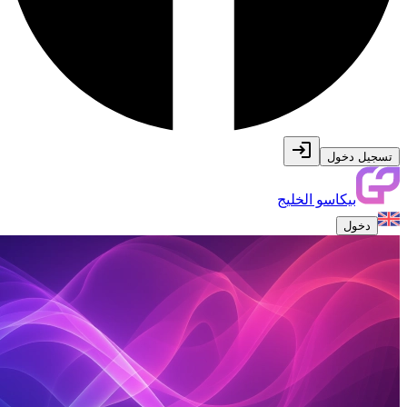
تسجيل دخول
بيكاسو الخليج
دخول