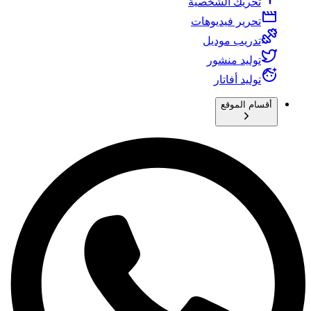
تحريك الشخصية
تحرير فيديوهات
تدريب موديل
توليد منشور
توليد أفاتار
أقسام الموقع