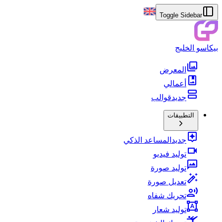
Toggle Sidebar
بيكاسو الخليج
المعرض
أعمالي
جديد
قوالب
التطبيقات
جديد
المساعد الذكي
توليد فيديو
توليد صورة
تعديل صورة
تحريك شفاه
توليد شعار