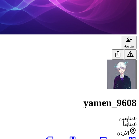
متابعة
yamen_9608
0
متابِعين
0
متابَعاً
الأردن