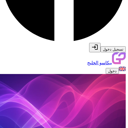
تسجيل دخول
بيكاسو الخليج
دخول