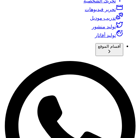
تحريك الشخصية
تحرير فيديوهات
تدريب موديل
توليد منشور
توليد أفاتار
أقسام الموقع