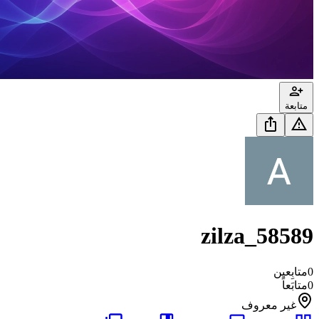
متابعة
zilza_58589
0
متابِعين
0
متابَعاً
غير معروف