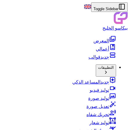
Toggle Sidebar
بيكاسو الخليج
المعرض
أعمالي
جديد
قوالب
التطبيقات
جديد
المساعد الذكي
توليد فيديو
توليد صورة
تعديل صورة
تحريك شفاه
توليد شعار