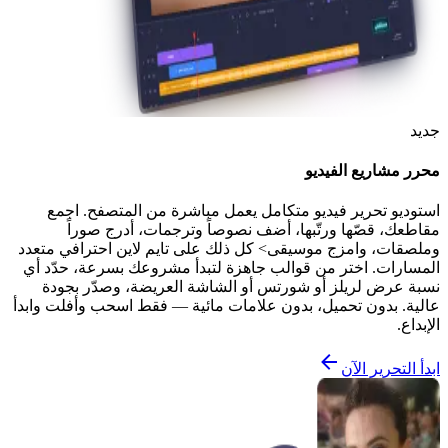
جديد
محرر مشاريع الفيديو
استوديو تحرير فيديو متكامل يعمل مباشرة من المتصفح. اجمع
مقاطعك، قصّها ورتّبها، أضف نصوصاً وترجمات، أدرج صوراً
وملصقات، وامزج موسيقى> كل ذلك على تايم لاين احترافي متعدد
المسارات. اختر من قوالب جاهزة لتبدأ مشروعك بسرعة، حدّد أي
نسبة عرض لريلز أو شورتس أو الشاشة العريضة، وصدّر بجودة
عالية. بدون تحميل، بدون علامات مائية — فقط اسحب وأفلت وابدأ
الإبداع.
ابدأ التحرير الآن