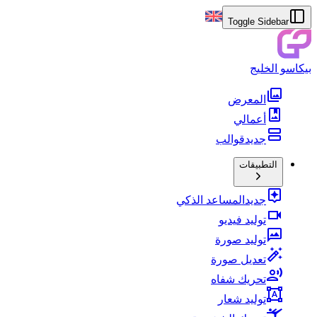
Toggle Sidebar
بيكاسو الخليج
المعرض
أعمالي
جديد
قوالب
التطبيقات
جديد
المساعد الذكي
توليد فيديو
توليد صورة
تعديل صورة
تحريك شفاه
توليد شعار