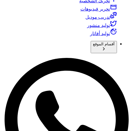
تحريك الشخصية
تحرير فيديوهات
تدريب موديل
توليد منشور
توليد أفاتار
أقسام الموقع