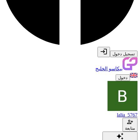
تسجيل دخول
بيكاسو الخليج
دخول
lalia_5767
متابعة