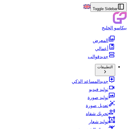
Toggle Sidebar
بيكاسو الخليج
المعرض
أعمالي
جديد
قوالب
التطبيقات
جديد
المساعد الذكي
توليد فيديو
توليد صورة
تعديل صورة
تحريك شفاه
توليد شعار