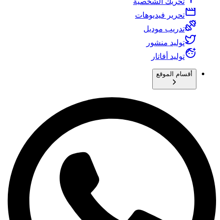
تحريك الشخصية
تحرير فيديوهات
تدريب موديل
توليد منشور
توليد أفاتار
أقسام الموقع