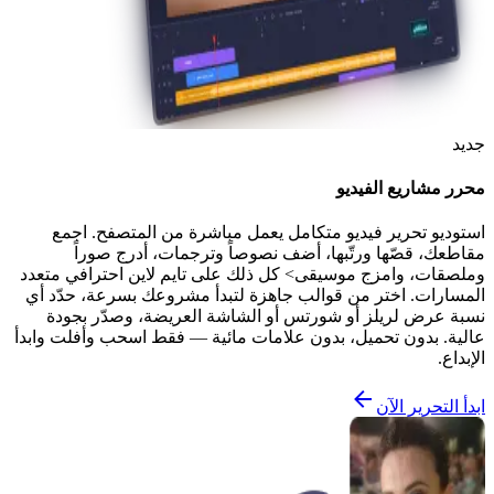
جديد
محرر مشاريع الفيديو
استوديو تحرير فيديو متكامل يعمل مباشرة من المتصفح. اجمع
مقاطعك، قصّها ورتّبها، أضف نصوصاً وترجمات، أدرج صوراً
وملصقات، وامزج موسيقى> كل ذلك على تايم لاين احترافي متعدد
المسارات. اختر من قوالب جاهزة لتبدأ مشروعك بسرعة، حدّد أي
نسبة عرض لريلز أو شورتس أو الشاشة العريضة، وصدّر بجودة
عالية. بدون تحميل، بدون علامات مائية — فقط اسحب وأفلت وابدأ
الإبداع.
ابدأ التحرير الآن