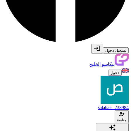
تسجيل دخول
بيكاسو الخليج
دخول
salahals_238984
متابعة