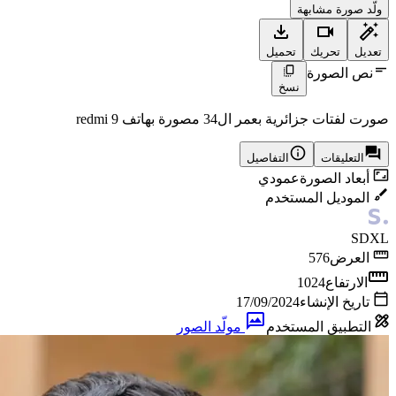
ولّد صورة مشابهة
تعديل
تحريك
تحميل
نص الصورة
نسخ
صورت لفتات جزائرية بعمر ال34 مصورة بهاتف redmi 9
التعليقات
التفاصيل
أبعاد الصورة
عمودي
الموديل المستخدم
SDXL
العرض
576
الارتفاع
1024
تاريخ الإنشاء
17/09/2024
التطبيق المستخدم
مولّد الصور