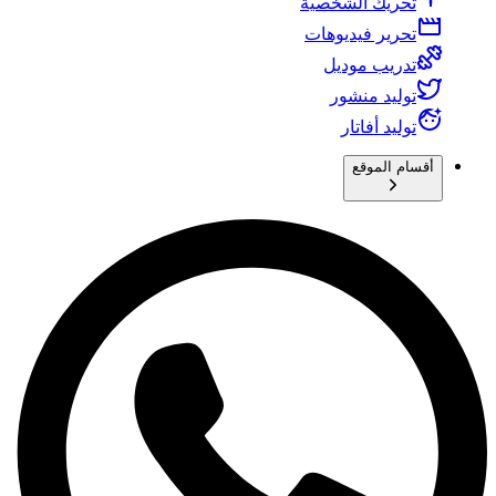
تحريك الشخصية
تحرير فيديوهات
تدريب موديل
توليد منشور
توليد أفاتار
أقسام الموقع