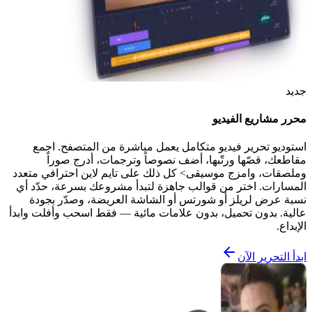
جديد
محرر مشاريع الفيديو
استوديو تحرير فيديو متكامل يعمل مباشرة من المتصفح. اجمع
مقاطعك، قصّها ورتّبها، أضف نصوصاً وترجمات، أدرج صوراً
وملصقات، وامزج موسيقى> كل ذلك على تايم لاين احترافي متعدد
المسارات. اختر من قوالب جاهزة لتبدأ مشروعك بسرعة، حدّد أي
نسبة عرض لريلز أو شورتس أو الشاشة العريضة، وصدّر بجودة
عالية. بدون تحميل، بدون علامات مائية — فقط اسحب وأفلت وابدأ
الإبداع.
ابدأ التحرير الآن