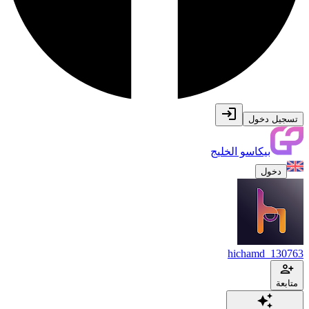
تسجيل دخول
بيكاسو الخليج
دخول
hichamd_130763
متابعة