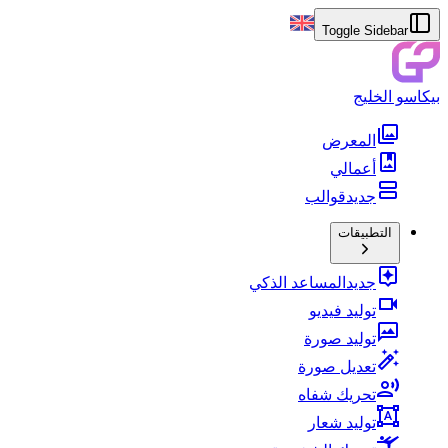
Toggle Sidebar
بيكاسو الخليج
المعرض
أعمالي
جديد
قوالب
التطبيقات
جديد
المساعد الذكي
توليد فيديو
توليد صورة
تعديل صورة
تحريك شفاه
توليد شعار