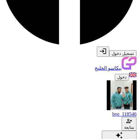
تسجيل دخول
بيكاسو الخليج
دخول
bve_118546
متابعة