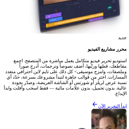
جديد
محرر مشاريع الفيديو
استوديو تحرير فيديو متكامل يعمل مباشرة من المتصفح. اجمع
مقاطعك، قصّها ورتّبها، أضف نصوصاً وترجمات، أدرج صوراً
وملصقات، وامزج موسيقى> كل ذلك على تايم لاين احترافي متعدد
المسارات. اختر من قوالب جاهزة لتبدأ مشروعك بسرعة، حدّد أي
نسبة عرض لريلز أو شورتس أو الشاشة العريضة، وصدّر بجودة
عالية. بدون تحميل، بدون علامات مائية — فقط اسحب وأفلت وابدأ
الإبداع.
ابدأ التحرير الآن