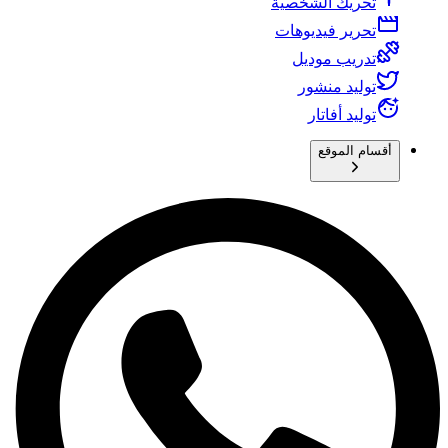
تحريك الشخصية
تحرير فيديوهات
تدريب موديل
توليد منشور
توليد أفاتار
أقسام الموقع