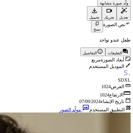
ولّد صورة مشابهة
تعديل
تحريك
تحميل
نص الصورة
نسخ
طفل عندو تواحد
التعليقات
التفاصيل
أبعاد الصورة
مربع
الموديل المستخدم
SDXL
العرض
1024
الارتفاع
1024
تاريخ الإنشاء
07/09/2024
التطبيق المستخدم
مولّد الصور