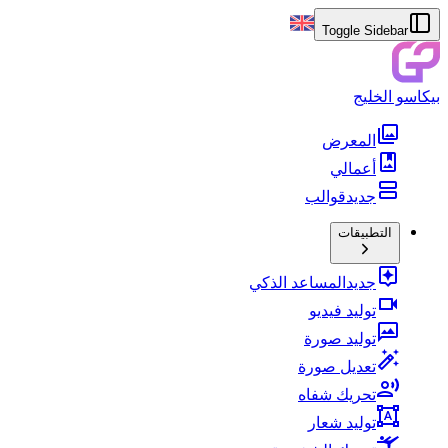
Toggle Sidebar
بيكاسو الخليج
المعرض
أعمالي
جديد
قوالب
التطبيقات
جديد
المساعد الذكي
توليد فيديو
توليد صورة
تعديل صورة
تحريك شفاه
توليد شعار