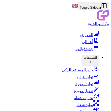
Toggle Sidebar
بيكاسو الخليج
المعرض
أعمالي
جديد
قوالب
التطبيقات
جديد
المساعد الذكي
توليد فيديو
توليد صورة
تعديل صورة
تحريك شفاه
توليد شعار