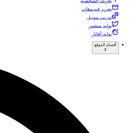
تحريك الشخصية
تحرير فيديوهات
تدريب موديل
توليد منشور
توليد أفاتار
أقسام الموقع