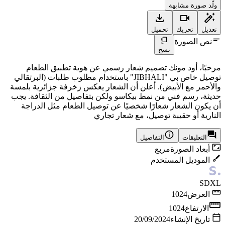
ولّد صورة مشابهة
تعديل
تحريك
تحميل
نص الصورة
نسخ
مرحبًا، أود مونك تصميم شعار رسمي عن هوية تطبيق الطعام
توصيل خاص بي "JIBHALI" باستخدام مطلوب طلبات (البرتقالي
والأحمر مع الأبيض). أعلن أن الشعار يعكس زخرفة جزائرية بلمسة
حديثة، رسم فني من نمط بيكاسو ولكن بتفاصيل من الثقافة. يجب
أن يكون الشعار شعارًا شخصيًا عن توصيل الطعام مثل الدراجة
النارية أو حقيبة توصيل، مع شعار تجاري
التعليقات
التفاصيل
أبعاد الصورة
مربع
الموديل المستخدم
SDXL
العرض
1024
الارتفاع
1024
تاريخ الإنشاء
20/09/2024