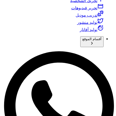
تحريك الشخصية
تحرير فيديوهات
تدريب موديل
توليد منشور
توليد أفاتار
أقسام الموقع