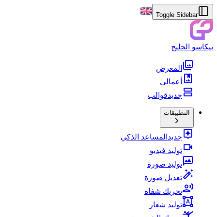
Toggle Sidebar
بيكاسو الخليج
المعرض
أعمالي
جديد
قوالب
التطبيقات
جديد
المساعد الذكي
توليد فيديو
توليد صورة
تعديل صورة
تحريك شفاه
توليد شعار