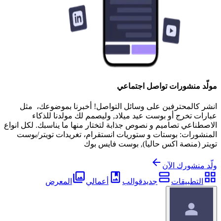
مولّد منشورات تواصل اجتماعي
انشر كالمحترفين على وسائل التواصل! أخبرنا بموضوعك، مثل
عبارات تخرج أو بوست عيد ميلاد, وليصمم لك مولدنا للذكاء
الاصطناعي تصاميم و نصوص جذابة لتختار منها ما يناسبك. لكل انواع
المنشورات: بوستات و ستوريات انستقرام، تغريدات تويتر/بوست
تويتر (منصة اكس حاليا), بوست فايس بوك
ولّد منشورك الآن
التطبيقات
جديد
قوالب
أعمالي
المعرض