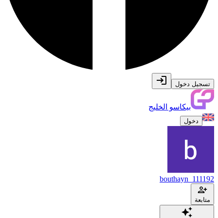
تسجيل دخول
بيكاسو الخليج
دخول
bouthayn_111192
متابعة