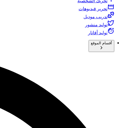
تحريك الشخصية
تحرير فيديوهات
تدريب موديل
توليد منشور
توليد أفاتار
أقسام الموقع