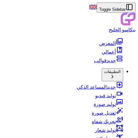
Toggle Sidebar
بيكاسو الخليج
المعرض
أعمالي
جديد
قوالب
التطبيقات
جديد
المساعد الذكي
توليد فيديو
توليد صورة
تعديل صورة
تحريك شفاه
توليد شعار