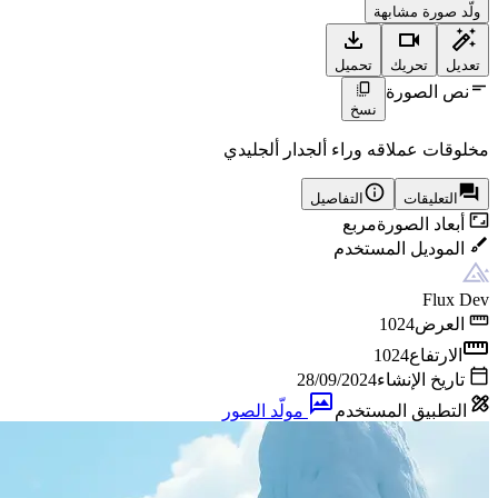
ولّد صورة مشابهة
تعديل
تحريك
تحميل
نص الصورة
نسخ
مخلوقات عملاقه وراء ألجدار ألجليدي
التعليقات
التفاصيل
أبعاد الصورة
مربع
الموديل المستخدم
Flux Dev
العرض
1024
الارتفاع
1024
تاريخ الإنشاء
28/09/2024
التطبيق المستخدم
مولّد الصور