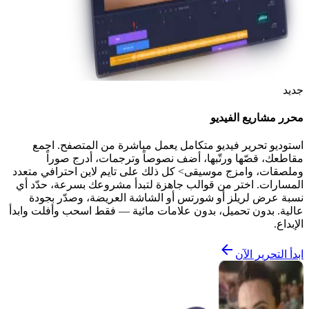
جديد
محرر مشاريع الفيديو
استوديو تحرير فيديو متكامل يعمل مباشرة من المتصفح. اجمع
مقاطعك، قصّها ورتّبها، أضف نصوصاً وترجمات، أدرج صوراً
وملصقات، وامزج موسيقى> كل ذلك على تايم لاين احترافي متعدد
المسارات. اختر من قوالب جاهزة لتبدأ مشروعك بسرعة، حدّد أي
نسبة عرض لريلز أو شورتس أو الشاشة العريضة، وصدّر بجودة
عالية. بدون تحميل، بدون علامات مائية — فقط اسحب وأفلت وابدأ
الإبداع.
ابدأ التحرير الآن