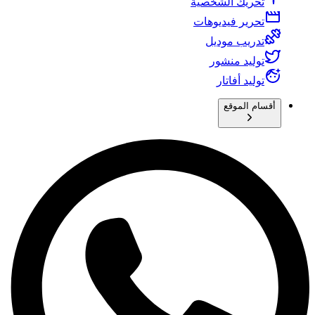
تحريك الشخصية
تحرير فيديوهات
تدريب موديل
توليد منشور
توليد أفاتار
أقسام الموقع