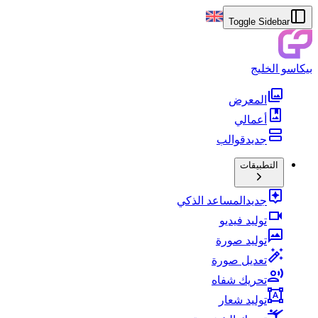
Toggle Sidebar
بيكاسو الخليج
المعرض
أعمالي
جديد
قوالب
التطبيقات
جديد
المساعد الذكي
توليد فيديو
توليد صورة
تعديل صورة
تحريك شفاه
توليد شعار