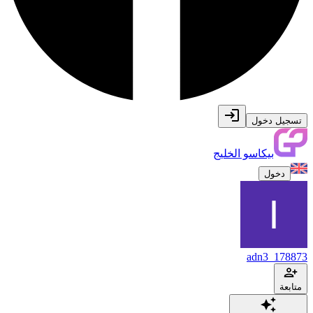
تسجيل دخول
بيكاسو الخليج
دخول
adn3_178873
متابعة