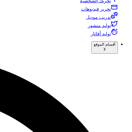
تحريك الشخصية
تحرير فيديوهات
تدريب موديل
توليد منشور
توليد أفاتار
أقسام الموقع