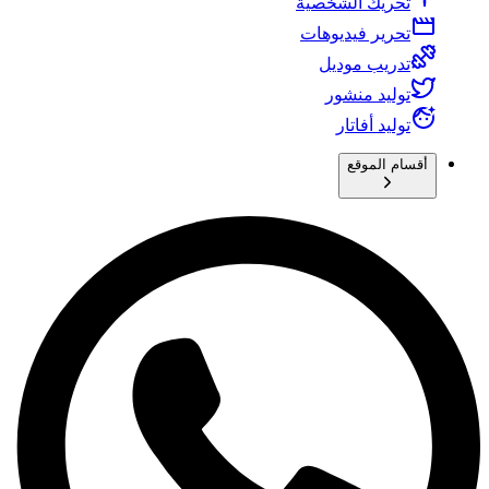
تحريك الشخصية
تحرير فيديوهات
تدريب موديل
توليد منشور
توليد أفاتار
أقسام الموقع