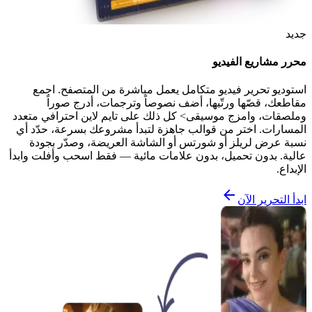
جديد
محرر مشاريع الفيديو
استوديو تحرير فيديو متكامل يعمل مباشرة من المتصفح. اجمع
مقاطعك، قصّها ورتّبها، أضف نصوصاً وترجمات، أدرج صوراً
وملصقات، وامزج موسيقى> كل ذلك على تايم لاين احترافي متعدد
المسارات. اختر من قوالب جاهزة لتبدأ مشروعك بسرعة، حدّد أي
نسبة عرض لريلز أو شورتس أو الشاشة العريضة، وصدّر بجودة
عالية. بدون تحميل، بدون علامات مائية — فقط اسحب وأفلت وابدأ
الإبداع.
ابدأ التحرير الآن