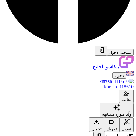
تسجيل دخول
بيكاسو الخليج
دخول
khrash_118610
متابعة
ولّد صورة مشابهة
تعديل
تحريك
تحميل