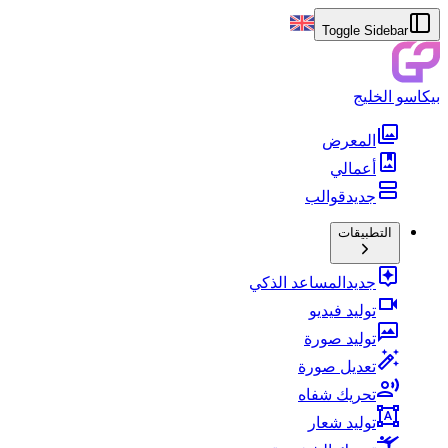
Toggle Sidebar
بيكاسو الخليج
المعرض
أعمالي
جديد
قوالب
التطبيقات
جديد
المساعد الذكي
توليد فيديو
توليد صورة
تعديل صورة
تحريك شفاه
توليد شعار