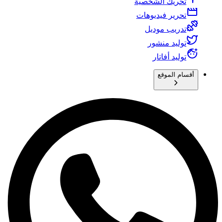
تحريك الشخصية
تحرير فيديوهات
تدريب موديل
توليد منشور
توليد أفاتار
أقسام الموقع