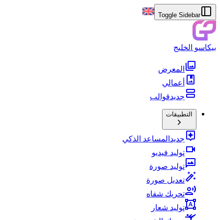
Toggle Sidebar
بيكاسو الخليج
المعرض
أعمالي
جديد
قوالب
التطبيقات
جديد
المساعد الذكي
توليد فيديو
توليد صورة
تعديل صورة
تحريك شفاه
توليد شعار