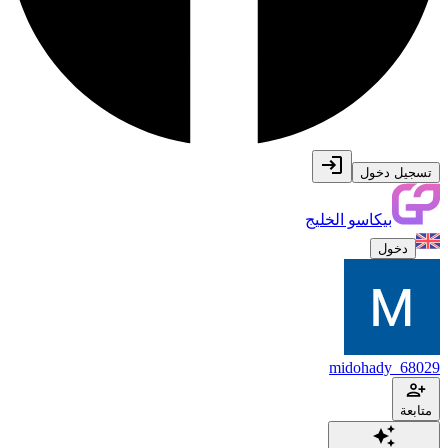
تسجيل دخول
بيكاسو الخليج
دخول
midohady_68029
متابعة