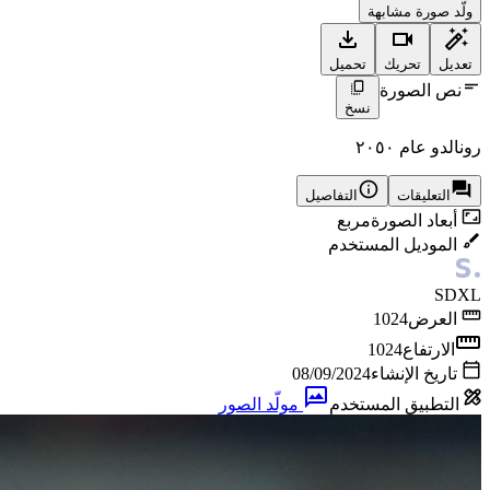
ولّد صورة مشابهة
تعديل
تحريك
تحميل
نص الصورة
نسخ
رونالدو عام ٢٠٥٠
التعليقات
التفاصيل
أبعاد الصورة
مربع
الموديل المستخدم
SDXL
العرض
1024
الارتفاع
1024
تاريخ الإنشاء
08/09/2024
التطبيق المستخدم
مولّد الصور