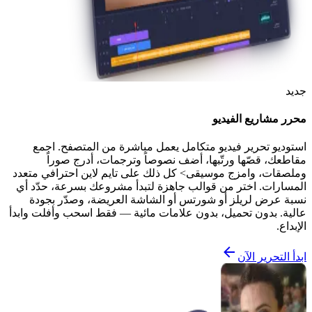
جديد
محرر مشاريع الفيديو
استوديو تحرير فيديو متكامل يعمل مباشرة من المتصفح. اجمع
مقاطعك، قصّها ورتّبها، أضف نصوصاً وترجمات، أدرج صوراً
وملصقات، وامزج موسيقى> كل ذلك على تايم لاين احترافي متعدد
المسارات. اختر من قوالب جاهزة لتبدأ مشروعك بسرعة، حدّد أي
نسبة عرض لريلز أو شورتس أو الشاشة العريضة، وصدّر بجودة
عالية. بدون تحميل، بدون علامات مائية — فقط اسحب وأفلت وابدأ
الإبداع.
ابدأ التحرير الآن