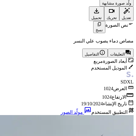
ولّد صورة مشابهة
تعديل
تحريك
تحميل
نص الصورة
نسخ
مصاص دماء يصوب علي النسر
التعليقات
التفاصيل
أبعاد الصورة
مربع
الموديل المستخدم
SDXL
العرض
1024
الارتفاع
1024
تاريخ الإنشاء
19/10/2024
التطبيق المستخدم
مولّد الصور