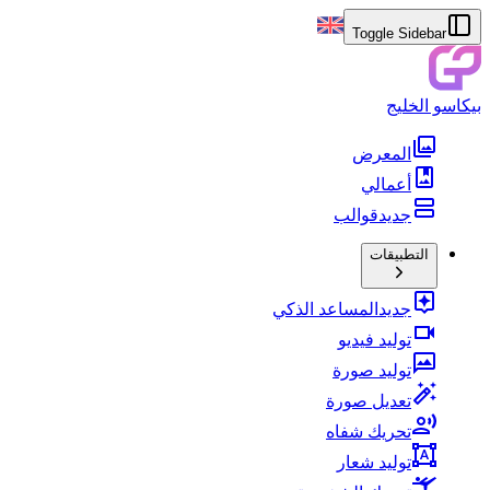
Toggle Sidebar
بيكاسو الخليج
المعرض
أعمالي
جديد
قوالب
التطبيقات
جديد
المساعد الذكي
توليد فيديو
توليد صورة
تعديل صورة
تحريك شفاه
توليد شعار