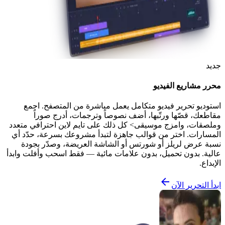
جديد
محرر مشاريع الفيديو
استوديو تحرير فيديو متكامل يعمل مباشرة من المتصفح. اجمع
مقاطعك، قصّها ورتّبها، أضف نصوصاً وترجمات، أدرج صوراً
وملصقات، وامزج موسيقى> كل ذلك على تايم لاين احترافي متعدد
المسارات. اختر من قوالب جاهزة لتبدأ مشروعك بسرعة، حدّد أي
نسبة عرض لريلز أو شورتس أو الشاشة العريضة، وصدّر بجودة
عالية. بدون تحميل، بدون علامات مائية — فقط اسحب وأفلت وابدأ
الإبداع.
ابدأ التحرير الآن