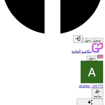
تسجيل دخول
بيكاسو الخليج
دخول
dodohe_191775
متابعة