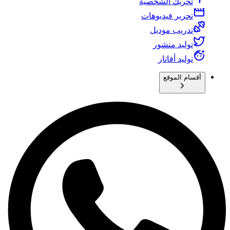
تحريك الشخصية
تحرير فيديوهات
تدريب موديل
توليد منشور
توليد أفاتار
أقسام الموقع