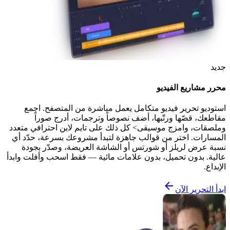
جديد
محرر مشاريع الفيديو
استوديو تحرير فيديو متكامل يعمل مباشرة من المتصفح. اجمع
مقاطعك، قصّها ورتّبها، أضف نصوصاً وترجمات، أدرج صوراً
وملصقات، وامزج موسيقى> كل ذلك على تايم لاين احترافي متعدد
المسارات. اختر من قوالب جاهزة لتبدأ مشروعك بسرعة، حدّد أي
نسبة عرض لريلز أو شورتس أو الشاشة العريضة، وصدّر بجودة
عالية. بدون تحميل، بدون علامات مائية — فقط اسحب وأفلت وابدأ
الإبداع.
ابدأ التحرير الآن