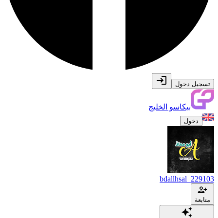
تسجيل دخول
بيكاسو الخليج
دخول
bdallhsal_229103
متابعة