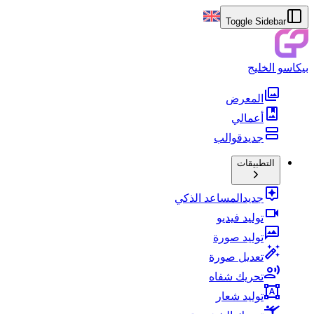
Toggle Sidebar
بيكاسو الخليج
المعرض
أعمالي
جديد
قوالب
التطبيقات
جديد
المساعد الذكي
توليد فيديو
توليد صورة
تعديل صورة
تحريك شفاه
توليد شعار