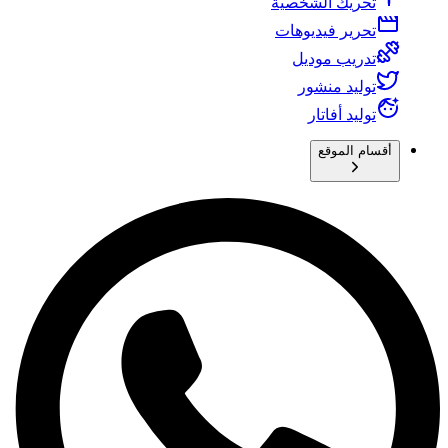
تحريك الشخصية
تحرير فيديوهات
تدريب موديل
توليد منشور
توليد أفاتار
أقسام الموقع