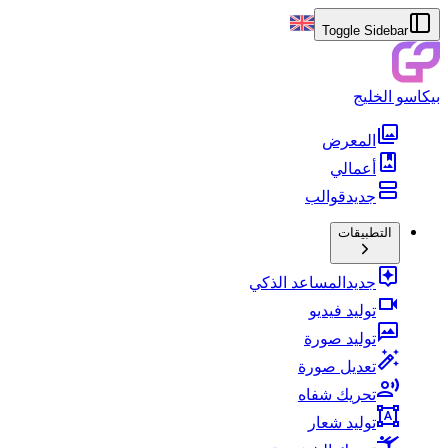
Toggle Sidebar
بيكاسو الخليج
المعرض
أعمالي
جديد
قوالب
التطبيقات
جديد
المساعد الذكي
توليد فيديو
توليد صورة
تعديل صورة
تحريك شفاه
توليد شعار