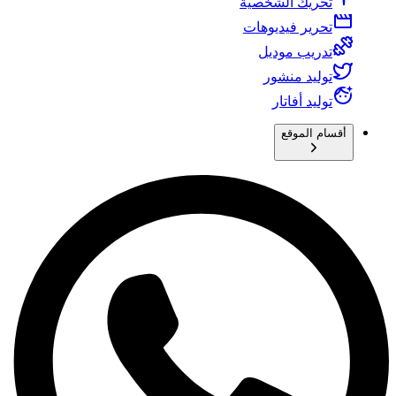
تحريك الشخصية
تحرير فيديوهات
تدريب موديل
توليد منشور
توليد أفاتار
أقسام الموقع