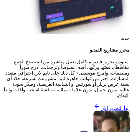
جديد
محرر مشاريع الفيديو
استوديو تحرير فيديو متكامل يعمل مباشرة من المتصفح. اجمع
مقاطعك، قصّها ورتّبها، أضف نصوصاً وترجمات، أدرج صوراً
وملصقات، وامزج موسيقى> كل ذلك على تايم لاين احترافي متعدد
المسارات. اختر من قوالب جاهزة لتبدأ مشروعك بسرعة، حدّد أي
نسبة عرض لريلز أو شورتس أو الشاشة العريضة، وصدّر بجودة
عالية. بدون تحميل، بدون علامات مائية — فقط اسحب وأفلت وابدأ
الإبداع.
ابدأ التحرير الآن