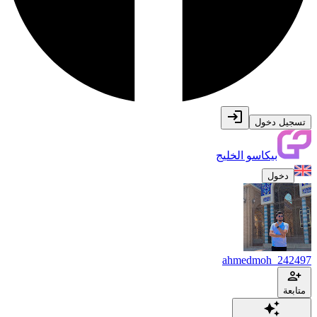
تسجيل دخول
بيكاسو الخليج
دخول
ahmedmoh_242497
متابعة