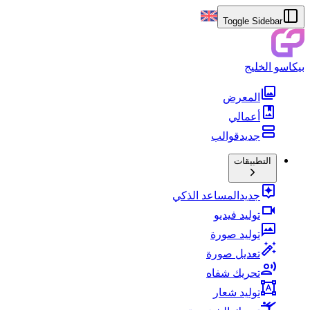
Toggle Sidebar
بيكاسو الخليج
المعرض
أعمالي
جديد
قوالب
التطبيقات
جديد
المساعد الذكي
توليد فيديو
توليد صورة
تعديل صورة
تحريك شفاه
توليد شعار