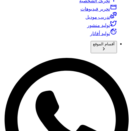
تحريك الشخصية
تحرير فيديوهات
تدريب موديل
توليد منشور
توليد أفاتار
أقسام الموقع