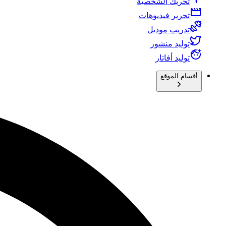
تحريك الشخصية
تحرير فيديوهات
تدريب موديل
توليد منشور
توليد أفاتار
أقسام الموقع