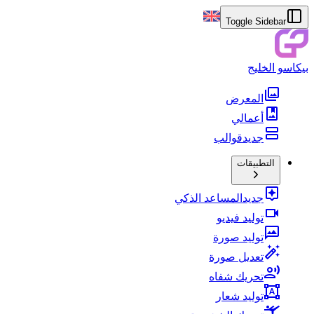
Toggle Sidebar
بيكاسو الخليج
المعرض
أعمالي
جديد
قوالب
التطبيقات
جديد
المساعد الذكي
توليد فيديو
توليد صورة
تعديل صورة
تحريك شفاه
توليد شعار