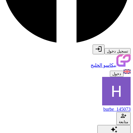
تسجيل دخول
بيكاسو الخليج
دخول
burbe_145073
متابعة