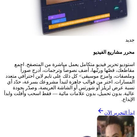
جديد
محرر مشاريع الفيديو
استوديو تحرير فيديو متكامل يعمل مباشرة من المتصفح. اجمع
مقاطعك، قصّها ورتّبها، أضف نصوصاً وترجمات، أدرج صوراً
وملصقات، وامزج موسيقى> كل ذلك على تايم لاين احترافي متعدد
المسارات. اختر من قوالب جاهزة لتبدأ مشروعك بسرعة، حدّد أي
نسبة عرض لريلز أو شورتس أو الشاشة العريضة، وصدّر بجودة
عالية. بدون تحميل، بدون علامات مائية — فقط اسحب وأفلت وابدأ
الإبداع.
ابدأ التحرير الآن