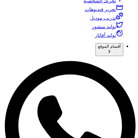
تحريك الشخصية
تحرير فيديوهات
تدريب موديل
توليد منشور
توليد أفاتار
أقسام الموقع