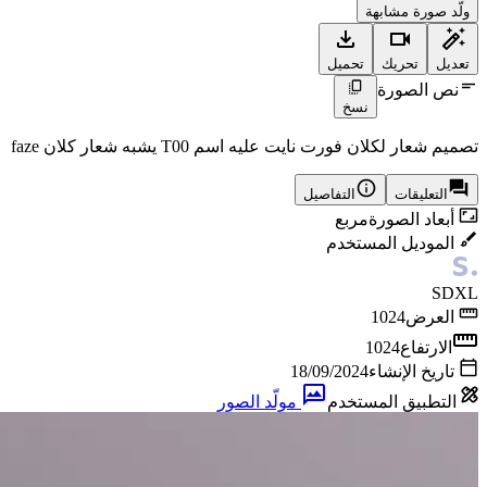
ولّد صورة مشابهة
تعديل
تحريك
تحميل
نص الصورة
نسخ
تصميم شعار لكلان فورت نايت عليه اسم T00 يشبه شعار كلان faze
التعليقات
التفاصيل
أبعاد الصورة
مربع
الموديل المستخدم
SDXL
العرض
1024
الارتفاع
1024
تاريخ الإنشاء
18/09/2024
التطبيق المستخدم
مولّد الصور