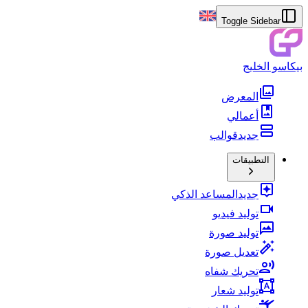
Toggle Sidebar
بيكاسو الخليج
المعرض
أعمالي
جديد
قوالب
التطبيقات
جديد
المساعد الذكي
توليد فيديو
توليد صورة
تعديل صورة
تحريك شفاه
توليد شعار