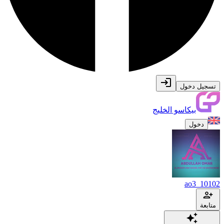
تسجيل دخول
بيكاسو الخليج
دخول
ao3_10102
متابعة