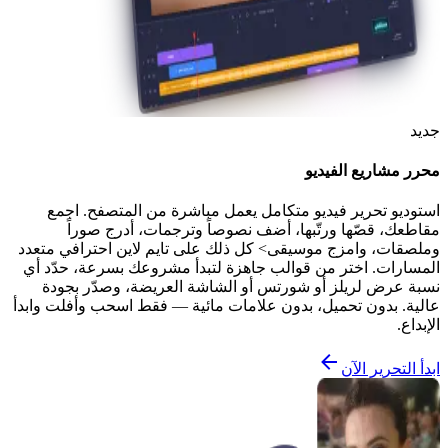
جديد
محرر مشاريع الفيديو
استوديو تحرير فيديو متكامل يعمل مباشرة من المتصفح. اجمع
مقاطعك، قصّها ورتّبها، أضف نصوصاً وترجمات، أدرج صوراً
وملصقات، وامزج موسيقى> كل ذلك على تايم لاين احترافي متعدد
المسارات. اختر من قوالب جاهزة لتبدأ مشروعك بسرعة، حدّد أي
نسبة عرض لريلز أو شورتس أو الشاشة العريضة، وصدّر بجودة
عالية. بدون تحميل، بدون علامات مائية — فقط اسحب وأفلت وابدأ
الإبداع.
ابدأ التحرير الآن