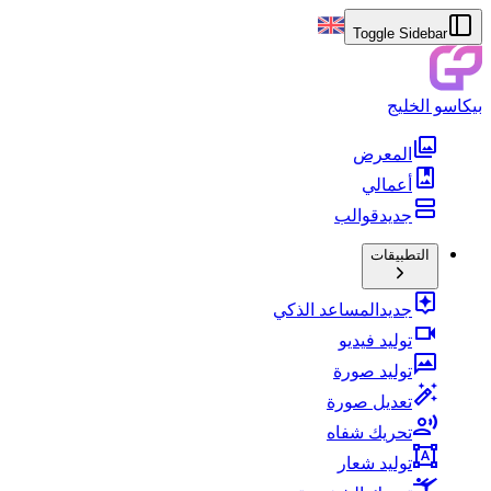
Toggle Sidebar
بيكاسو الخليج
المعرض
أعمالي
جديد
قوالب
التطبيقات
جديد
المساعد الذكي
توليد فيديو
توليد صورة
تعديل صورة
تحريك شفاه
توليد شعار