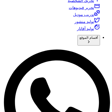
تحريك الشخصية
تحرير فيديوهات
تدريب موديل
توليد منشور
توليد أفاتار
أقسام الموقع