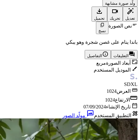
ولّد صورة مشابهة
تعديل
تحريك
تحميل
نص الصورة
نسخ
باندا ينام على غصن شجرة وهو يبكي
التعليقات
التفاصيل
أبعاد الصورة
مربع
الموديل المستخدم
SDXL
العرض
1024
الارتفاع
1024
تاريخ الإنشاء
07/09/2024
التطبيق المستخدم
مولّد الصور