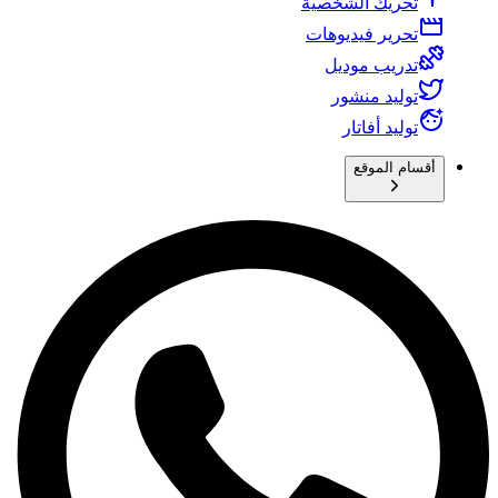
تحريك الشخصية
تحرير فيديوهات
تدريب موديل
توليد منشور
توليد أفاتار
أقسام الموقع