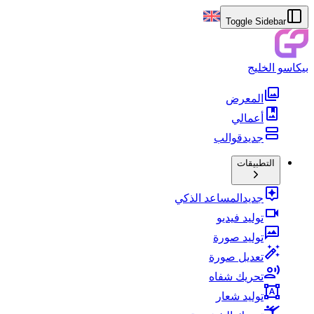
Toggle Sidebar
بيكاسو الخليج
المعرض
أعمالي
جديد
قوالب
التطبيقات
جديد
المساعد الذكي
توليد فيديو
توليد صورة
تعديل صورة
تحريك شفاه
توليد شعار