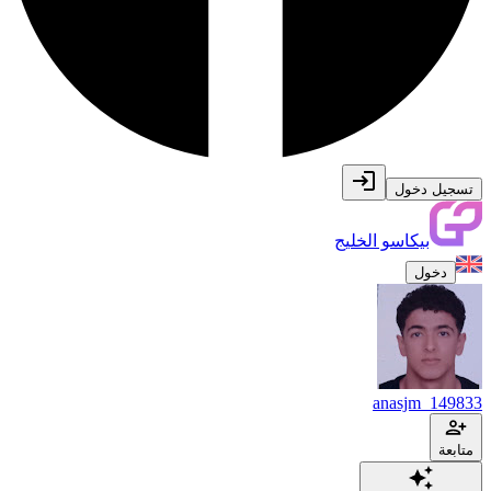
تسجيل دخول
بيكاسو الخليج
دخول
anasjm_149833
متابعة