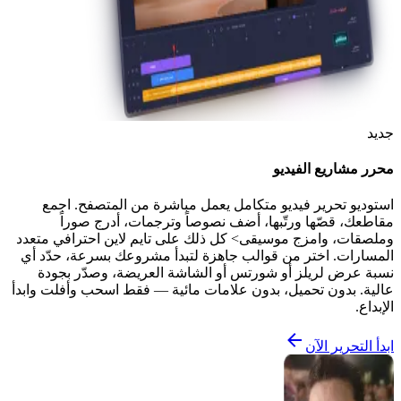
جديد
محرر مشاريع الفيديو
استوديو تحرير فيديو متكامل يعمل مباشرة من المتصفح. اجمع
مقاطعك، قصّها ورتّبها، أضف نصوصاً وترجمات، أدرج صوراً
وملصقات، وامزج موسيقى> كل ذلك على تايم لاين احترافي متعدد
المسارات. اختر من قوالب جاهزة لتبدأ مشروعك بسرعة، حدّد أي
نسبة عرض لريلز أو شورتس أو الشاشة العريضة، وصدّر بجودة
عالية. بدون تحميل، بدون علامات مائية — فقط اسحب وأفلت وابدأ
الإبداع.
ابدأ التحرير الآن