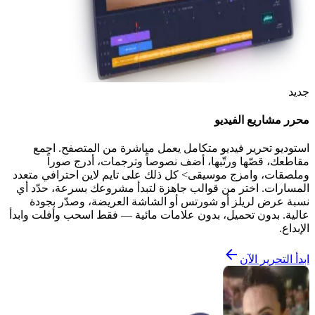
جديد
محرر مشاريع الفيديو
استوديو تحرير فيديو متكامل يعمل مباشرة من المتصفح. اجمع
مقاطعك، قصّها ورتّبها، أضف نصوصاً وترجمات، أدرج صوراً
وملصقات، وامزج موسيقى> كل ذلك على تايم لاين احترافي متعدد
المسارات. اختر من قوالب جاهزة لتبدأ مشروعك بسرعة، حدّد أي
نسبة عرض لريلز أو شورتس أو الشاشة العريضة، وصدّر بجودة
عالية. بدون تحميل، بدون علامات مائية — فقط اسحب وأفلت وابدأ
الإبداع.
ابدأ التحرير الآن