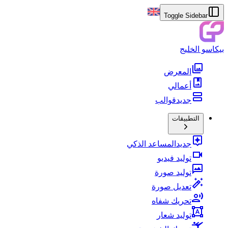
Toggle Sidebar
بيكاسو الخليج
المعرض
أعمالي
جديد
قوالب
التطبيقات
جديد
المساعد الذكي
توليد فيديو
توليد صورة
تعديل صورة
تحريك شفاه
توليد شعار