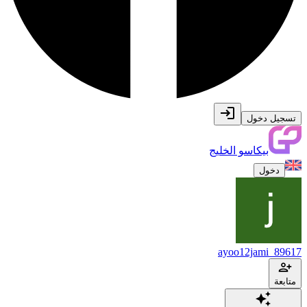
تسجيل دخول
بيكاسو الخليج
دخول
ayoo12jami_89617
متابعة