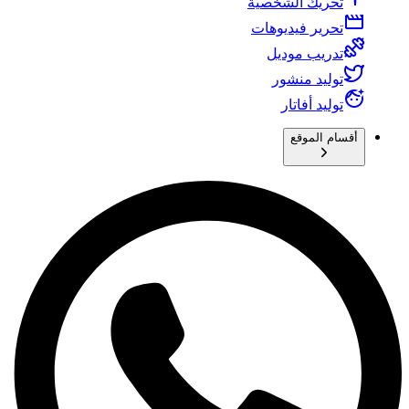
تحريك الشخصية
تحرير فيديوهات
تدريب موديل
توليد منشور
توليد أفاتار
أقسام الموقع