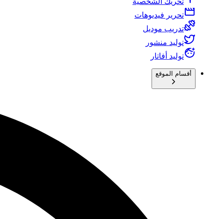
تحريك الشخصية
تحرير فيديوهات
تدريب موديل
توليد منشور
توليد أفاتار
أقسام الموقع