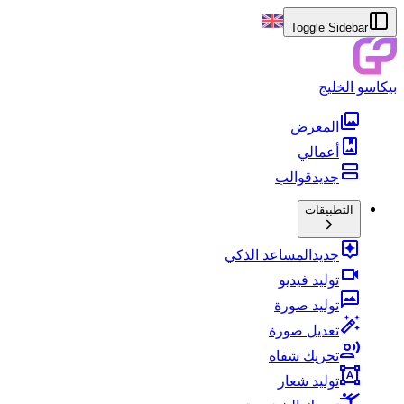
Toggle Sidebar
بيكاسو الخليج
المعرض
أعمالي
جديد
قوالب
التطبيقات
جديد
المساعد الذكي
توليد فيديو
توليد صورة
تعديل صورة
تحريك شفاه
توليد شعار