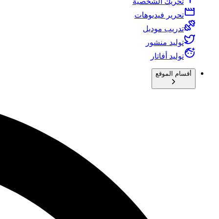
تحريك الشخصية
تحرير فيديوهات
تدريب موديل
توليد منشور
توليد أفاتار
أقسام الموقع