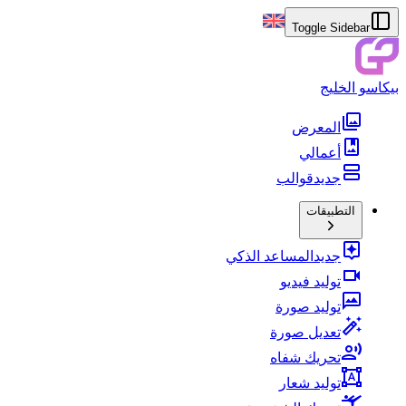
Toggle Sidebar
بيكاسو الخليج
المعرض
أعمالي
جديد
قوالب
التطبيقات
جديد
المساعد الذكي
توليد فيديو
توليد صورة
تعديل صورة
تحريك شفاه
توليد شعار