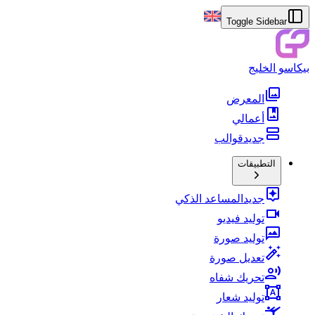
Toggle Sidebar
بيكاسو الخليج
المعرض
أعمالي
جديد
قوالب
التطبيقات
جديد
المساعد الذكي
توليد فيديو
توليد صورة
تعديل صورة
تحريك شفاه
توليد شعار