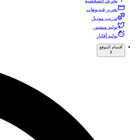
تحريك الشخصية
تحرير فيديوهات
تدريب موديل
توليد منشور
توليد أفاتار
أقسام الموقع