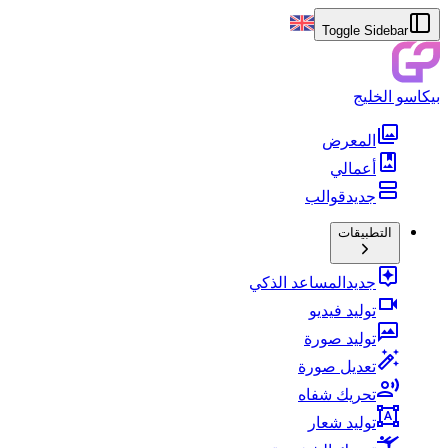
Toggle Sidebar
بيكاسو الخليج
المعرض
أعمالي
جديد
قوالب
التطبيقات
جديد
المساعد الذكي
توليد فيديو
توليد صورة
تعديل صورة
تحريك شفاه
توليد شعار