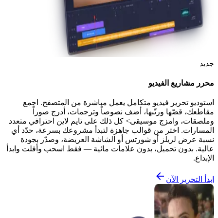
جديد
محرر مشاريع الفيديو
استوديو تحرير فيديو متكامل يعمل مباشرة من المتصفح. اجمع
مقاطعك، قصّها ورتّبها، أضف نصوصاً وترجمات، أدرج صوراً
وملصقات، وامزج موسيقى> كل ذلك على تايم لاين احترافي متعدد
المسارات. اختر من قوالب جاهزة لتبدأ مشروعك بسرعة، حدّد أي
نسبة عرض لريلز أو شورتس أو الشاشة العريضة، وصدّر بجودة
عالية. بدون تحميل، بدون علامات مائية — فقط اسحب وأفلت وابدأ
الإبداع.
ابدأ التحرير الآن