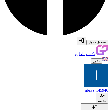
تسجيل دخول
بيكاسو الخليج
دخول
abayz_145946
متابعة