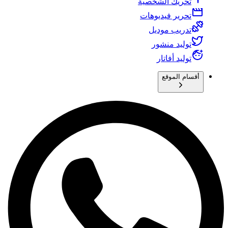
تحريك الشخصية
تحرير فيديوهات
تدريب موديل
توليد منشور
توليد أفاتار
أقسام الموقع