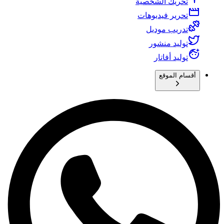
تحريك الشخصية
تحرير فيديوهات
تدريب موديل
توليد منشور
توليد أفاتار
أقسام الموقع