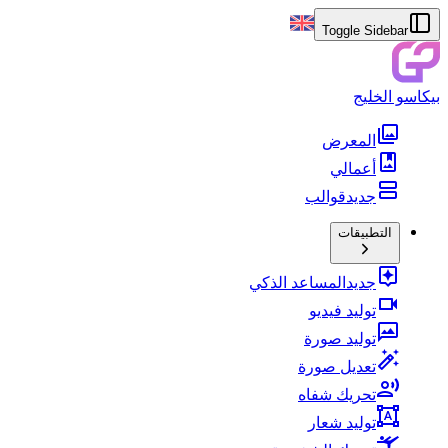
Toggle Sidebar
بيكاسو الخليج
المعرض
أعمالي
جديد
قوالب
التطبيقات
جديد
المساعد الذكي
توليد فيديو
توليد صورة
تعديل صورة
تحريك شفاه
توليد شعار