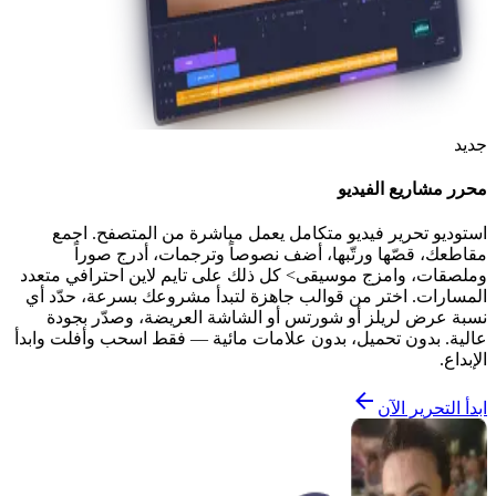
جديد
محرر مشاريع الفيديو
استوديو تحرير فيديو متكامل يعمل مباشرة من المتصفح. اجمع
مقاطعك، قصّها ورتّبها، أضف نصوصاً وترجمات، أدرج صوراً
وملصقات، وامزج موسيقى> كل ذلك على تايم لاين احترافي متعدد
المسارات. اختر من قوالب جاهزة لتبدأ مشروعك بسرعة، حدّد أي
نسبة عرض لريلز أو شورتس أو الشاشة العريضة، وصدّر بجودة
عالية. بدون تحميل، بدون علامات مائية — فقط اسحب وأفلت وابدأ
الإبداع.
ابدأ التحرير الآن