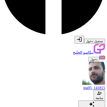
تسجيل دخول
بيكاسو الخليج
دخول
ma05_141815
متابعة