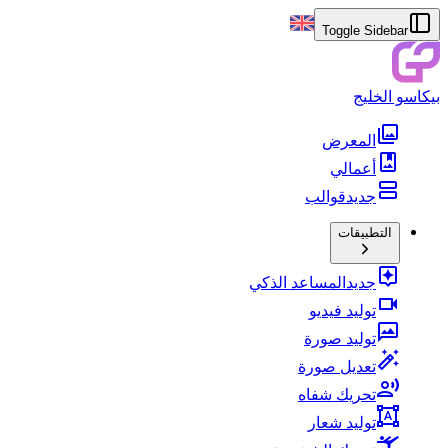
Toggle Sidebar
بيكاسو الخليج
المعرض
أعمالي
جديد
قوالب
التطبيقات
جديد
المساعد الذكي
توليد فيديو
توليد صورة
تعديل صورة
تحريك شفاه
توليد شعار