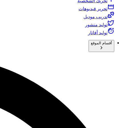
تحريك الشخصية
تحرير فيديوهات
تدريب موديل
توليد منشور
توليد أفاتار
أقسام الموقع