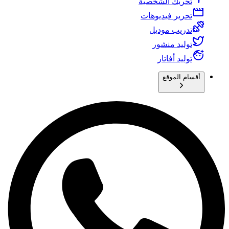
تحريك الشخصية
تحرير فيديوهات
تدريب موديل
توليد منشور
توليد أفاتار
أقسام الموقع