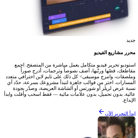
جديد
محرر مشاريع الفيديو
استوديو تحرير فيديو متكامل يعمل مباشرة من المتصفح. اجمع
مقاطعك، قصّها ورتّبها، أضف نصوصاً وترجمات، أدرج صوراً
وملصقات، وامزج موسيقى> كل ذلك على تايم لاين احترافي متعدد
المسارات. اختر من قوالب جاهزة لتبدأ مشروعك بسرعة، حدّد أي
نسبة عرض لريلز أو شورتس أو الشاشة العريضة، وصدّر بجودة
عالية. بدون تحميل، بدون علامات مائية — فقط اسحب وأفلت وابدأ
الإبداع.
ابدأ التحرير الآن