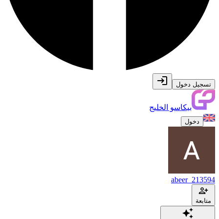
تسجيل دخول
بيكاسو الخليج
دخول
abeer_213594
متابعة