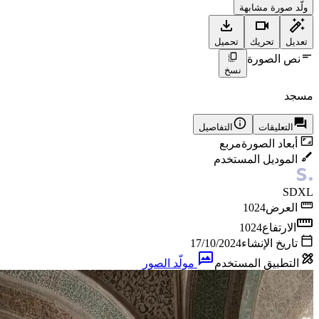
ولّد صورة مشابهة
تعديل
تحريك
تحميل
نص الصورة
نسخ
مسجد
التعليقات
التفاصيل
أبعاد الصورة
مربع
الموديل المستخدم
SDXL
العرض
1024
الارتفاع
1024
تاريخ الإنشاء
17/10/2024
التطبيق المستخدم
مولّد الصور