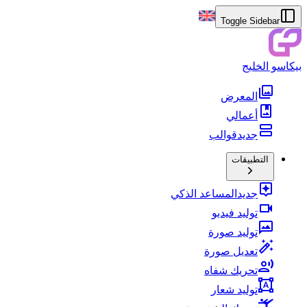
Toggle Sidebar
بيكاسو الخليج
المعرض
أعمالي
جديد
قوالب
التطبيقات
جديد
المساعد الذكي
توليد فيديو
توليد صورة
تعديل صورة
تحريك شفاه
توليد شعار