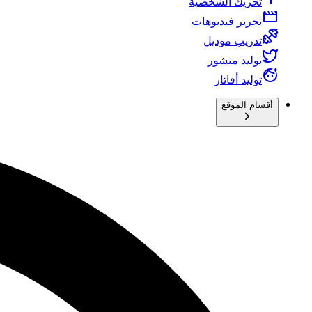
تحريك الشخصية
تحرير فيديوهات
تدريب موديل
توليد منشور
توليد أفاتار
أقسام الموقع