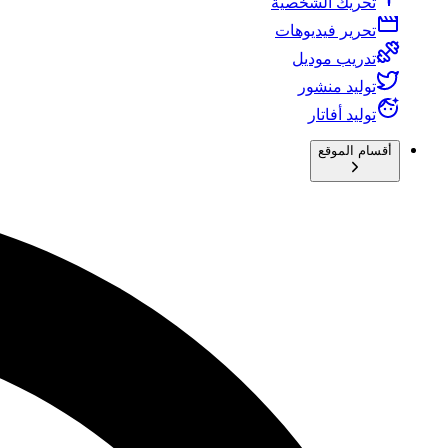
تحريك الشخصية
تحرير فيديوهات
تدريب موديل
توليد منشور
توليد أفاتار
أقسام الموقع