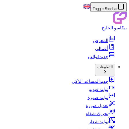
Toggle Sidebar
بيكاسو الخليج
المعرض
أعمالي
جديد
قوالب
التطبيقات
جديد
المساعد الذكي
توليد فيديو
توليد صورة
تعديل صورة
تحريك شفاه
توليد شعار