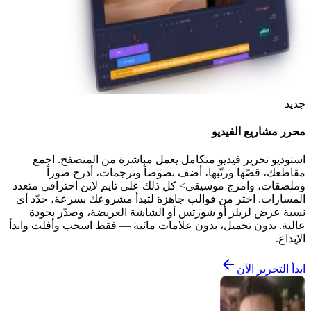
جديد
محرر مشاريع الفيديو
استوديو تحرير فيديو متكامل يعمل مباشرة من المتصفح. اجمع
مقاطعك، قصّها ورتّبها، أضف نصوصاً وترجمات، أدرج صوراً
وملصقات، وامزج موسيقى> كل ذلك على تايم لاين احترافي متعدد
المسارات. اختر من قوالب جاهزة لتبدأ مشروعك بسرعة، حدّد أي
نسبة عرض لريلز أو شورتس أو الشاشة العريضة، وصدّر بجودة
عالية. بدون تحميل، بدون علامات مائية — فقط اسحب وأفلت وابدأ
الإبداع.
ابدأ التحرير الآن