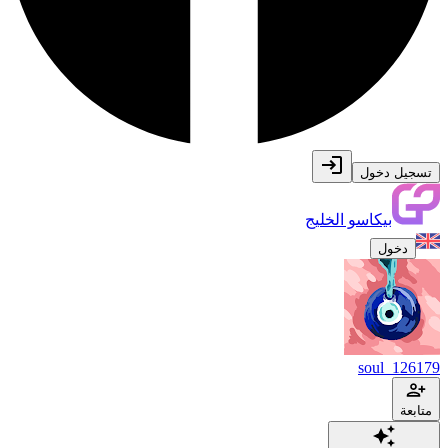
تسجيل دخول
بيكاسو الخليج
دخول
soul_126179
متابعة