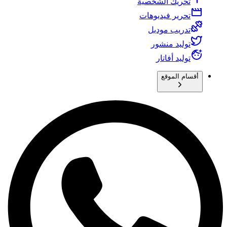
تحريك الشخصية
تحرير فيديوهات
تدريب موديل
توليد منشور
توليد أفاتار
أقسام الموقع