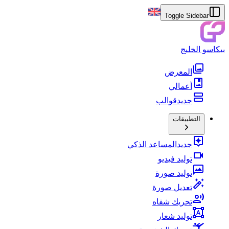
Toggle Sidebar
بيكاسو الخليج
المعرض
أعمالي
جديد
قوالب
التطبيقات
جديد
المساعد الذكي
توليد فيديو
توليد صورة
تعديل صورة
تحريك شفاه
توليد شعار