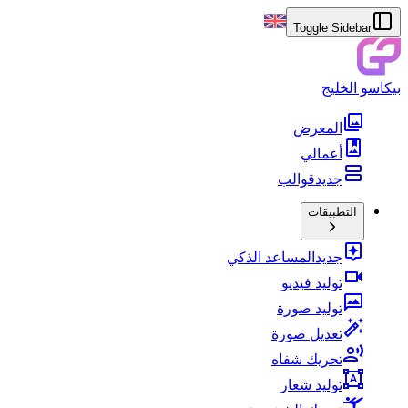
Toggle Sidebar
بيكاسو الخليج
المعرض
أعمالي
جديد
قوالب
التطبيقات
جديد
المساعد الذكي
توليد فيديو
توليد صورة
تعديل صورة
تحريك شفاه
توليد شعار