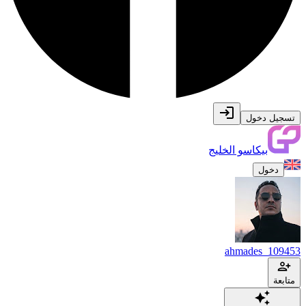
تسجيل دخول
بيكاسو الخليج
دخول
ahmades_109453
متابعة