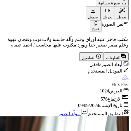
ولّد صورة مشابهة
تعديل
تحريك
تحميل
نص الصورة
نسخ
مكتب فاخر عليه اوراق وقلم وآلة حاسبة ولاب توب وفنجان قهوة
وعلم مصر صغير جدا وبورد مكتوب عليها محاسب / احمد عصام
التعليقات
التفاصيل
أبعاد الصورة
افقي
الموديل المستخدم
Flux Fast
العرض
1024
الارتفاع
576
تاريخ الإنشاء
09/09/2024
التطبيق المستخدم
مولّد الصور