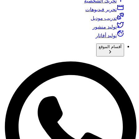
تحريك الشخصية
تحرير فيديوهات
تدريب موديل
توليد منشور
توليد أفاتار
أقسام الموقع