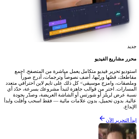
جديد
محرر مشاريع الفيديو
استوديو تحرير فيديو متكامل يعمل مباشرة من المتصفح. اجمع
مقاطعك، قصّها ورتّبها، أضف نصوصاً وترجمات، أدرج صوراً
وملصقات، وامزج موسيقى> كل ذلك على تايم لاين احترافي متعدد
المسارات. اختر من قوالب جاهزة لتبدأ مشروعك بسرعة، حدّد أي
نسبة عرض لريلز أو شورتس أو الشاشة العريضة، وصدّر بجودة
عالية. بدون تحميل، بدون علامات مائية — فقط اسحب وأفلت وابدأ
الإبداع.
ابدأ التحرير الآن