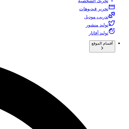
تحريك الشخصية
تحرير فيديوهات
تدريب موديل
توليد منشور
توليد أفاتار
أقسام الموقع