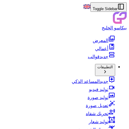
Toggle Sidebar
بيكاسو الخليج
المعرض
أعمالي
جديد
قوالب
التطبيقات
جديد
المساعد الذكي
توليد فيديو
توليد صورة
تعديل صورة
تحريك شفاه
توليد شعار