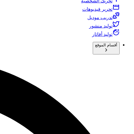
تحريك الشخصية
تحرير فيديوهات
تدريب موديل
توليد منشور
توليد أفاتار
أقسام الموقع