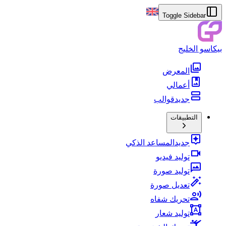
Toggle Sidebar
بيكاسو الخليج
المعرض
أعمالي
جديد
قوالب
التطبيقات
جديد
المساعد الذكي
توليد فيديو
توليد صورة
تعديل صورة
تحريك شفاه
توليد شعار